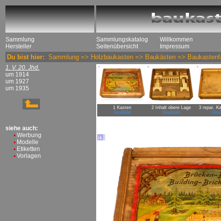
Sammlung
Sammlungskatalog
Willkommen
Hersteller
Seitenübersicht
Impressum
Du bist hier:
Sammlung
=>
Holzbaukasten
=>
Baukästen
=>
Baukastenfa
1. V. 20. Jhd.
um 1914
um 1927
um 1935
1 Kasten
2 Inhalt obere Lage
3 repar. K
Großbild
Großbild
Groß
siehe auch:
Werbung
Modelle
Etiketten
Vorlagen