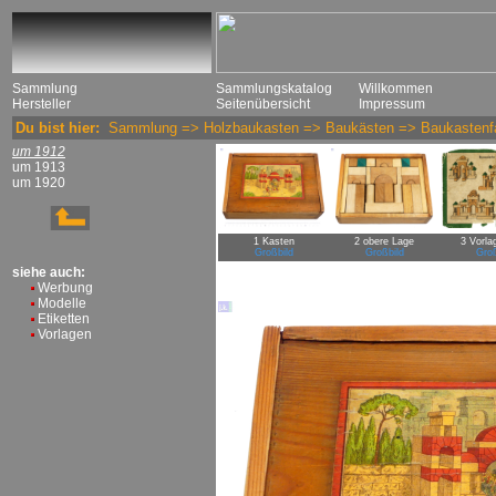
Sammlung
Sammlungskatalog
Willkommen
Hersteller
Seitenübersicht
Impressum
Du bist hier:
Sammlung
=>
Holzbaukasten
=>
Baukästen
=>
Baukastenfa
um 1912
um 1913
um 1920
1 Kasten
2 obere Lage
3 Vorla
Großbild
Großbild
Groß
siehe auch:
Werbung
Modelle
Etiketten
Vorlagen