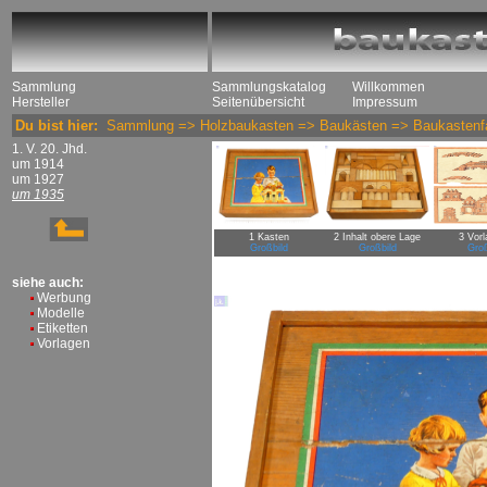
Sammlung
Sammlungskatalog
Willkommen
Hersteller
Seitenübersicht
Impressum
Du bist hier:
Sammlung
=>
Holzbaukasten
=>
Baukästen
=>
Baukastenfa
1. V. 20. Jhd.
um 1914
um 1927
um 1935
1 Kasten
2 Inhalt obere Lage
3 Vorl
Großbild
Großbild
Groß
siehe auch:
Werbung
Modelle
Etiketten
Vorlagen