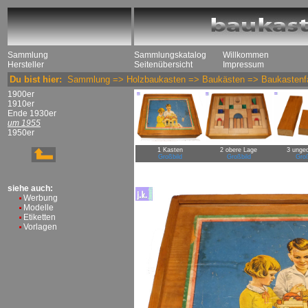
Sammlung
Sammlungskatalog
Willkommen
Hersteller
Seitenübersicht
Impressum
Du bist hier:
Sammlung
=>
Holzbaukasten
=>
Baukästen
=>
Baukastenfa
1900er
1910er
Ende 1930er
um 1955
1950er
1 Kasten
2 obere Lage
3 unge
Großbild
Großbild
Groß
siehe auch:
Werbung
Modelle
Etiketten
Vorlagen