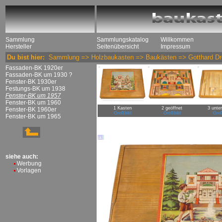
Sammlung
Sammlungskatalog
Willkommen
Hersteller
Seitenübersicht
Impressum
Du bist hier:
Sammlung
=>
Holzbaukasten
=>
Baukästen
=>
Gotthard Dr
Fassaden-BK 1920er
Fassaden-BK um 1930 ?
Fenster-BK 1930er
Festungs-BK um 1938
Fenster-BK um 1957
Fenster-BK um 1960
1 Kasten
2 geöffnet
3 unte
Fenster-BK 1960er
Großbild
Großbild
Groß
Fenster-BK um 1965
siehe auch:
Werbung
Vorlagen