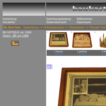
Sammlung
Sammlungskatalog
Willkommen
Hersteller
Seitenübersicht
Impressum
Du bist hier:
Sammlung
=>
Holzbaukasten
=>
Baukästen
=>
Renate Ger
BK ANTIQUE um 1988
Orient - BK um 1988
1 Kasten
2 geöffnet
3 Mo
Großbild
Großbild
Groß