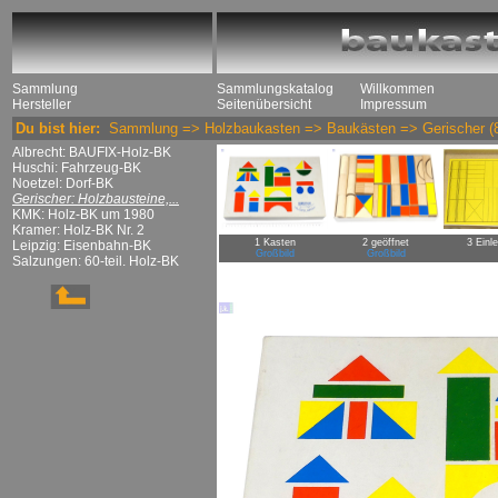
Sammlung
Sammlungskatalog
Willkommen
Hersteller
Seitenübersicht
Impressum
Du bist hier:
Sammlung
=>
Holzbaukasten
=>
Baukästen
=>
Gerischer
(
Albrecht: BAUFIX-Holz-BK
Huschi: Fahrzeug-BK
Noetzel: Dorf-BK
Gerischer: Holzbausteine,...
KMK: Holz-BK um 1980
Kramer: Holz-BK Nr. 2
1 Kasten
2 geöffnet
3 Einl
Leipzig: Eisenbahn-BK
Großbild
Großbild
Salzungen: 60-teil. Holz-BK