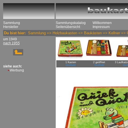
Sammlung
Sammlungskatalog
Willkommen
Hersteller
Seitenübersicht
Impressum
Du bist hier:
Sammlung
=>
Holzbaukasten
=>
Baukästen
=>
Kellner
=>
um 1949
nach 1955
1 Kasten
2 geöffnet
3 Laufkatz
Großbild
Großbild
Groß
siehe auch:
Werbung