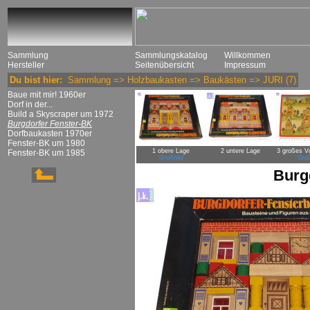
Sammlung
Sammlungskatalog
Willkommen
Hersteller
Seitenübersicht
Impressum
Du bist hier:
Sammlung
=>
Holzbaukasten
=>
Baukästen
=>
JURI
(7)
Baue mit mir! 1960er
Dorf in der...
Build a Skyscraper um 1972
Burgdorfer Fenster-BK
Dorfbaukasten 1970er
Fenster-BK um 1980
1 obere Lage
2 untere Lage
3 großes Vo
Fenster-BK um 1985
Großbild
Groß
Burg