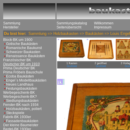
Sammlung
Sammlungskatalog
Willkommen
Hersteller
Seitenübersicht
Impressum
Du bist hier:
Sammlung
=>
Holzbaukasten
=>
Baukästen
=>
Louis Engel
Block-BK um 1900
Gotische Baukästen
Romanische Baukunst
Schweizer Baukasten
Renaissance-Baukästen
Französischer BK
1 Kasten
2 geöffnet
3 Vorla
Deutscher BK um 1910
Großbild
Großbild
Groß
Prima Deutscher BK
Prima Fröbels Bauschule
Ecoba Baukästen
Engel`s Modellbaukästen
Neues Landhaus
Festungsbaukästen
Werbegeschenk-BK
Werbegeschenk-BK?
Siedlungsbaukästen
Fenster-BK nach 1934
Holzbaukästen, poliert
Steckspiele
Fabrik-BK 1930er
Fassadenbaukästen
Der kleine Baumeister
Bastel-BK 1930er