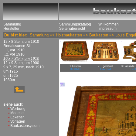
Sammlung
Sammlungskatalog
Willkommen
Hersteller
Seitenübersicht
Impressum
Du bist hier:
Sammlung
=>
Holzbaukasten
=>
Baukästen
=>
Louis Engel
12 x 8 Stein, um 1910
Renaissance-Stil
...1, vor 1910
...2, vor 1910
10 x 7 Stein, um 1910
12 x 9 Stein, um 1900
1 Kasten
2 ...geöffnet
3 Fassade,
9 x 7, 29 mm, nach 1910
Großbild
Großbild
Groß
um 1915
um 1925
1930er
siehe auch:
Werbung
Modelle
Etiketten
Vorlagen
Baukastensystem