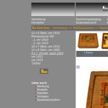
Sammlung
Sammlungskatalog
Hersteller
Seitenübersicht
Du bist hier:
Sammlung
=>
Holzbaukasten
=>
Baukä
12 x 8 Stein, um 1910
Renaissance-Stil
...1, vor 1910
...2, vor 1910
10 x 7 Stein, um 1910
12 x 9 Stein, um 1900
1 Kasten
9 x 7, 29 mm, nach 1910
Großbild
um 1915
um 1925
1930er
siehe auch:
Werbung
Modelle
Etiketten
Vorlagen
Baukastensystem