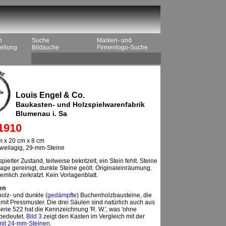
n
Suche
Marken- und
ellung
Bildsuche
Firmenlogo-Suche
Louis Engel & Co.
Baukasten- und Holzspielwarenfabrik
Blumenau i. Sa
1910
 x 20 cm x 8 cm
 zweilagig, 29-mm-Steine
pielter Zustand, teilweise bekritzelt, ein Stein fehlt. Steine
age gereinigt, dunkle Steine geölt. Originaleinräumung.
emlich zerkratzt. Kein Vorlagenblatt.
en
olz- und dunkle (
gedämpfte
) Buchenholzbausteine, die
 mit Pressmuster. Die drei Säulen sind natürlich auch aus
erie 522 hat die Kennzeichnung 'R. W.', was 'ohne
 bedeutet.
Bild 3
zeigt den Kasten im Vergleich mit der
mit 24-mm-Steinen
.