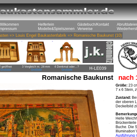
Willkommen
Helferlein
Gästebuch/Kontakt
Abrufdateie
Impressum
Modelle&Spielszenen
Verweise
Wiederherst
sten
=>
Louis Engel Baukastenfabrik
=>
Romanische Baukunst
(10)
2 geöffnet
3 Vergleich m. 24-mm
4 Denkmal oder...?
H-LE039
Großbild
Großbild
Großbild
Romanische Baukunst
nach 
Größe:
23 cm
7 x 6 Stein,
Zustand:
Bes
der oberen L
Deckelbild zi
Bemerkung
Helle Weichh
Brückenteile
Buche. Die S
Illumination'
Ausführung 