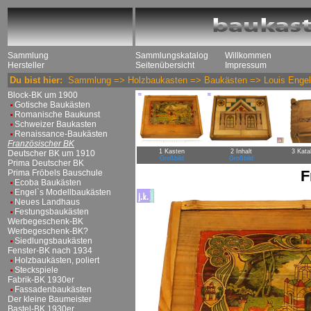
Sammlung
Sammlungskatalog
Willkommen
Hersteller
Seitenübersicht
Impressum
Du bist hier:
Sammlung
=>
Holzbaukasten
=>
Baukästen
=>
Louis Engel
Block-BK um 1900
Gotische Baukästen
Romanische Baukunst
Schweizer Baukasten
Renaissance-Baukästen
Französischer BK
1 Kasten
2 Inhalt
3 Kata
Deutscher BK um 1910
Großbild
Großbild
Prima Deutscher BK
F
Prima Fröbels Bauschule
Ecoba Baukästen
Engel`s Modellbaukästen
Neues Landhaus
Festungsbaukästen
Werbegeschenk-BK
Werbegeschenk-BK?
Siedlungsbaukästen
Fenster-BK nach 1934
Holzbaukästen, poliert
Steckspiele
Fabrik-BK 1930er
Fassadenbaukästen
Der kleine Baumeister
Bastel-BK 1930er