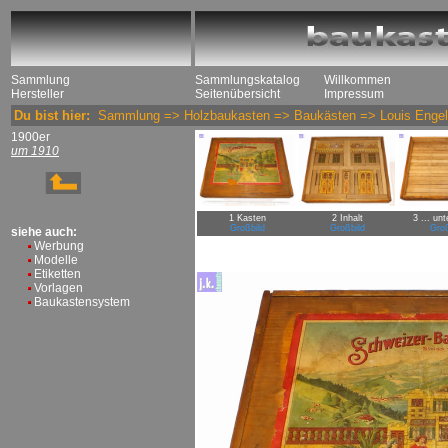
Sammlung
Sammlungskatalog
Willkommen
Hersteller
Seitenübersicht
Impressum
Du bist hier:
Sammlung
=>
Holzbaukasten
=>
Baukästen
=>
Louis Engel
1900er
um 1910
1 Kasten
2 Inhalt
3 ... un
Großbild
Großbild
Groß
siehe auch:
Werbung
Modelle
Etiketten
Vorlagen
Baukastensystem