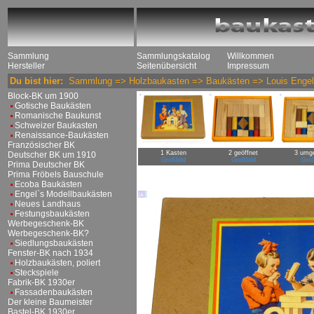
Sammlung
Sammlungskatalog
Willkommen
Hersteller
Seitenübersicht
Impressum
Du bist hier:
Sammlung
=>
Holzbaukasten
=>
Baukästen
=>
Louis Engel
Block-BK um 1900
Gotische Baukästen
Romanische Baukunst
Schweizer Baukasten
Renaissance-Baukästen
Französischer BK
1 Kasten
2 geöffnet
3 umg
Deutscher BK um 1910
Großbild
Großbild
Groß
Prima Deutscher BK
Prima Fröbels Bauschule
Ecoba Baukästen
Engel`s Modellbaukästen
Neues Landhaus
Festungsbaukästen
Werbegeschenk-BK
Werbegeschenk-BK?
Siedlungsbaukästen
Fenster-BK nach 1934
Holzbaukästen, poliert
Steckspiele
Fabrik-BK 1930er
Fassadenbaukästen
Der kleine Baumeister
Bastel-BK 1930er