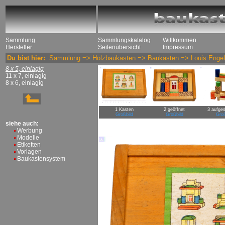
Sammlung
Sammlungskatalog
Willkommen
Hersteller
Seitenübersicht
Impressum
Du bist hier:
Sammlung
=>
Holzbaukasten
=>
Baukästen
=>
Louis Engel
8 x 5, einlagig
11 x 7, einlagig
8 x 6, einlagig
1 Kasten
2 geöffnet
3 aufges
Großbild
Großbild
Groß
siehe auch:
Werbung
Modelle
Etiketten
Vorlagen
Baukastensystem