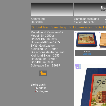
Sammlung
Sammlungskatalog
Hersteller
Seitenübersicht
Du bist hier:
Sammlung
=>
Holzbaukasten
=>
Baukä
Modell- und Kanonen-BK
Modell-BK 1950er
Häuser-BK um 1955
Universal-BK um 1955
BK für Großbauten
Kleinkind-BK 1950er
1 Kasten
Die schöne deutsche Stadt
Großbild
Kleinkind-BK um 1955
Hausbauten 1960er
Dorf-BK um 1968
Spielgabe 2 um 1968?
siehe auch:
Modelle
Vorlagen