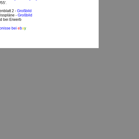
55'.
enblatt 2 -
Großbild
isspläne -
Großbild
d bei Erwerb
bnisse bei
e
b
a
y