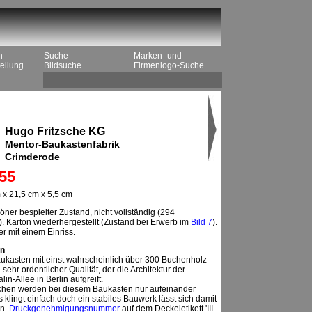
n
Suche
Marken- und
ellung
Bildsuche
Firmenlogo-Suche
Hugo Fritzsche KG
Mentor-Baukastenfabrik
Crimderode
55
x 21,5 cm x 5,5 cm
ner bespielter Zustand, nicht vollständig (294
. Karton wiederhergestellt (Zustand bei Erwerb im
Bild 7
).
er mit einem Einriss.
n
ukasten mit einst wahrscheinlich über 300 Buchenholz-
sehr ordentlicher Qualität, der die Architektur der
in-Allee in Berlin aufgreift.
chen werden bei diesem Baukasten nur aufeinander
s klingt einfach doch ein stabiles Bauwerk lässt sich damit
en.
Druckgenehmigungsnummer
auf dem Deckeletikett 'III