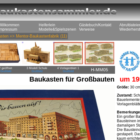
Willkommen
Helferlein
Gästebuch/Kontakt
Abrufdateie
Impressum
Modelle&Spielszenen
Verweise
Wiederherst
sten
=>
Mentor-Baukastenfabrik
(11)
2 geöffnet
3 Modell Schule
4 Vorlagenblatt 1
H-MM05
Großbild
Großbild
Großbild
Baukasten für Großbauten
um 19
Größe:
30 cm 
Zustand:
Schö
Bauelemente)
Vorlagenblätt
Bemerkunge
Ein großer Ba
Bausteinen in 
damaligen Stal
Die Baustein
gestapelt. Da
kaum erricht