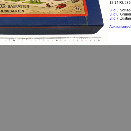
12 14 Rk 936/
Bild 5:
Vorlag
Bild 6:
Grundr
Bild 7:
Zustan
Auktionserge