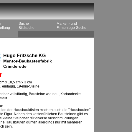
n
Suche
Marken- und
ellung
Bildsuche
Firmenlogo-Suche
Hugo Fritzsche KG
Mentor-Baukastenfabrik
Crimderode
r
cm x 18,5 cm x 3 cm
n, einlagig, 19-mm-Steine
enbar vollständig, Bausteine wie neu, Kartondeckel
tellt.
en
dition der Hausbaukästen machen auch die "Hausbauten"
ute Figur. Neben den kastenüblichen Bausteinen gibt es
e kleine Steinchen für diverse Ausschmückungen.
che Hausbauten dürften allerdings nur mit mehreren
ch sein.