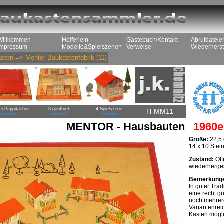
Willkommen
Helferlein
Gästebuch/Kontakt
Abrufdateie
Impressum
Modelle&Spielszenen
Verweise
Wiederherst
sten
=>
Mentor-Baukastenfabrik
(11)
ei Pappdächer
3 geöffnet
4 Spielszene
H-MM11
Großbild
Großbild
Großbild
MENTOR - Hausbauten
1960e
Größe:
22,5 
14 x 10 Stei
Zustand:
Off
wiederherges
Bemerkung
In guter Tra
eine recht g
noch mehrer
Variantenrei
Kästen mögli