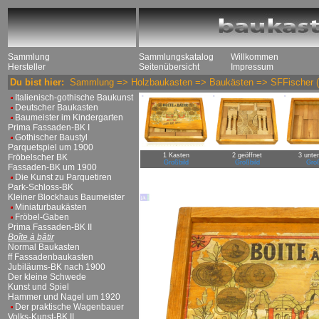
Sammlung
Sammlungskatalog
Willkommen
Hersteller
Seitenübersicht
Impressum
Du bist hier:
Sammlung
=>
Holzbaukasten
=>
Baukästen
=>
SFFischer
(
Italienisch-gothische Baukunst
Deutscher Baukasten
Baumeister im Kindergarten
Prima Fassaden-BK I
Gothischer Baustyl
Parquetspiel um 1900
1 Kasten
2 geöffnet
3 unte
Fröbelscher BK
Großbild
Großbild
Groß
Fassaden-BK um 1900
Die Kunst zu Parquetiren
Park-Schloss-BK
Kleiner Blockhaus Baumeister
Miniaturbaukästen
Fröbel-Gaben
Prima Fassaden-BK II
Boîte à bâtir
Normal Baukasten
ff Fassadenbaukasten
Jubiläums-BK nach 1900
Der kleine Schwede
Kunst und Spiel
Hammer und Nagel um 1920
Der praktische Wagenbauer
Volks-Kunst-BK II