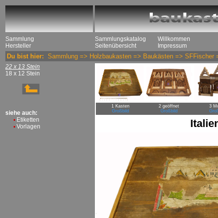
Sammlung
Sammlungskatalog
Willkommen
Hersteller
Seitenübersicht
Impressum
Du bist hier:
Sammlung
=>
Holzbaukasten
=>
Baukästen
=>
SFFischer
22 x 13 Stein
18 x 12 Stein
1 Kasten
2 geöffnet
3 Mo
Großbild
Großbild
Groß
siehe auch:
Etiketten
Itali
Vorlagen