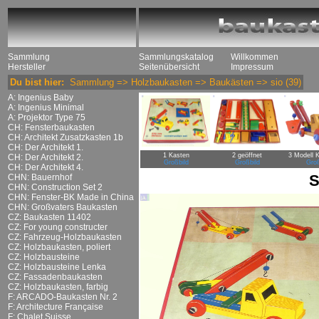
Sammlung
Sammlungskatalog
Willkommen
Hersteller
Seitenübersicht
Impressum
Du bist hier:
Sammlung
=>
Holzbaukasten
=>
Baukästen
=>
sio
(39)
A: Ingenius Baby
A: Ingenius Minimal
A: Projektor Type 75
CH: Fensterbaukasten
CH: Architekt Zusatzkasten 1b
CH: Der Architekt 1.
1 Kasten
2 geöffnet
3 Modell 
CH: Der Architekt 2.
Großbild
Großbild
Groß
CH: Der Architekt 4.
S
CHN: Bauernhof
CHN: Construction Set 2
CHN: Fenster-BK Made in China
CHN: Großvaters Baukasten
CZ: Baukasten 11402
CZ: For young constructer
CZ: Fahrzeug-Holzbaukasten
CZ: Holzbaukasten, poliert
CZ: Holzbausteine
CZ: Holzbausteine Lenka
CZ: Fassadenbaukasten
CZ: Holzbaukasten, farbig
F: ARCADO-Baukasten Nr. 2
F: Architecture Française
F: Chalet Suisse