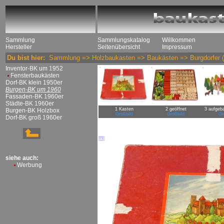
Sammlung
Sammlungskatalog
Willkommen
Hersteller
Seitenübersicht
Impressum
Du bist hier:
Sammlung
=>
Holzbaukasten
=>
Baukästen
=>
Burgdorfer
(
Inventor-BK um 1952
Fensterbaukästen
Dorf-BK klein 1950er
Burgen-BK um 1960
Fassaden-BK 1960er
Städte-BK 1960er
1 Kasten
2 geöffnet
3 aufgeba
Burgen-BK Holzbox
Großbild
Großbild
Gr
Dorf-BK groß 1960er
siehe auch:
Werbung