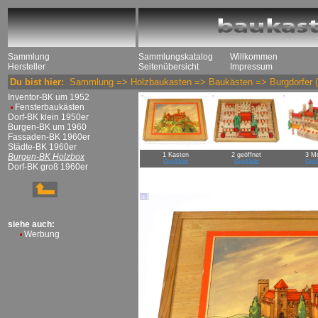
Sammlung
Sammlungskatalog
Willkommen
Hersteller
Seitenübersicht
Impressum
Du bist hier:
Sammlung
=>
Holzbaukasten
=>
Baukästen
=>
Burgdorfer
(
Inventor-BK um 1952
Fensterbaukästen
Dorf-BK klein 1950er
Burgen-BK um 1960
Fassaden-BK 1960er
Städte-BK 1960er
1 Kasten
2 geöffnet
3 Mo
Burgen-BK Holzbox
Großbild
Großbild
Groß
Dorf-BK groß 1960er
siehe auch:
Werbung