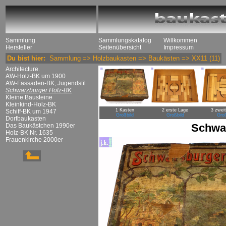
Sammlung
Sammlungskatalog
Willkommen
Hersteller
Seitenübersicht
Impressum
Du bist hier:
Sammlung
=>
Holzbaukasten
=>
Baukästen
=>
XX11
(11)
Architecture.
AW-Holz-BK um 1900
AW-Fassaden-BK, Jugendstil
Schwarzburger Holz-BK
Kleine Bausteine
Kleinkind-Holz-BK
1 Kasten
2 erste Lage
3 zwei
Schiff-BK um 1947
Großbild
Großbild
Groß
Dorfbaukasten
Schwa
Das Baukästchen 1990er
Holz-BK Nr. 1635
Frauenkirche 2000er