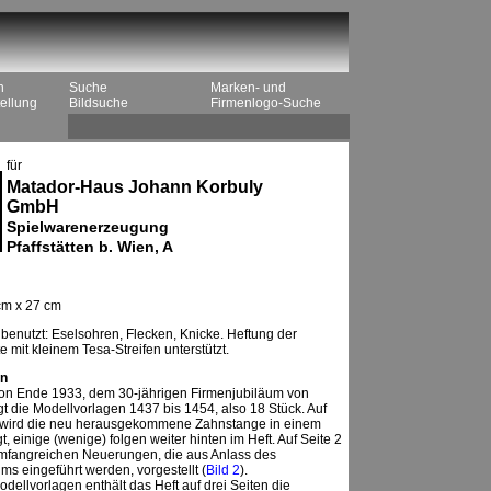
n
Suche
Marken- und
ellung
Bildsuche
Firmenlogo-Suche
für
Matador-Haus Johann Korbuly
GmbH
Spielwarenerzeugung
Pfaffstätten b. Wien, A
cm x 27 cm
benutzt: Eselsohren, Flecken, Knicke. Heftung der
 mit kleinem Tesa-Streifen unterstützt.
n
von Ende 1933, dem 30-jährigen Firmenjubiläum von
gt die Modellvorlagen 1437 bis 1454, also 18 Stück. Auf
wird die neu herausgekommene Zahnstange in einem
t, einige (wenige) folgen weiter hinten im Heft. Auf Seite 2
mfangreichen Neuerungen, die aus Anlass des
ms eingeführt werden, vorgestellt (
Bild 2
).
ellvorlagen enthält das Heft auf drei Seiten die