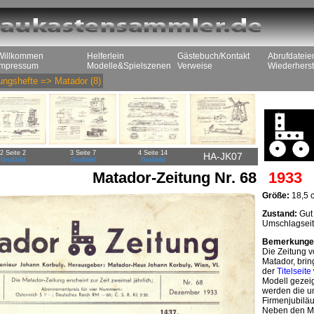
Willkommen
Helferlein
Gästebuch/Kontakt
Abrufdateie
Impressum
Modelle&Spielszenen
Verweise
Wiederherst
ungshefte
=>
Matador
(8)
2 Seite 2
3 Seite 7
4 Seite 14
HA-JK07
Großbild
Großbild
Großbild
Matador-Zeitung Nr. 68
1933
Größe:
18,5 
Zustand:
Gut 
Umschlagseite
Bemerkunge
Die Zeitung 
Matador, brin
der
Titelseite
Modell gezeig
werden die u
Firmenjubiläu
Neben den Mod