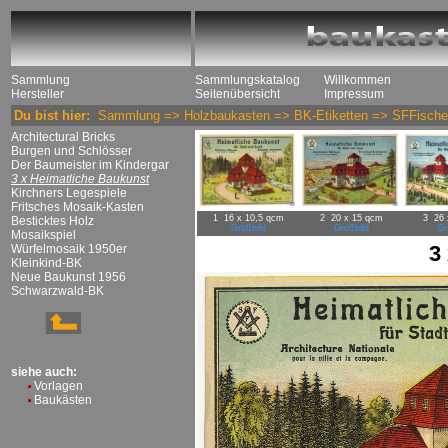
Sammlung
Sammlungskatalog
Willkommen
Hersteller
Seitenübersicht
Impressum
Du bist hier:
Sammlung
=>
Holzbaukasten
=>
BK-Etiketten
=>
SFFische
Architectural Bricks
Burgen und Schlösser
Der Baumeister im Kindergar
3 x Heimatliche Baukunst
Kirchners Legespiele
Fritsches Mosaik-Kasten
1 16 x 10,5 qcm
2 20 x 15 qcm
3 26 
Besticktes Holz
Großbild
Großbild
Gr
Mosaikspiel
3
Würfelmosaik 1950er
Kleinkind-BK
Neue Baukunst 1956
Schwarzwald-BK
siehe auch:
Vorlagen
Baukästen