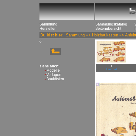
Sammlung
Sammlungskatalog
Hersteller
Seitenübersicht
Du bist hier:
Sammlung
=>
Holzbaukasten
=>
Anleit
0
siehe auch:
1
Großbild
Modelle
Vorlagen
Baukästen