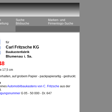
n
Suche
Marken- und
ellung
Bildsuche
Firmenlogo-Suche
für
Carl Fritzsche KG
Baukastenfabrik
Blumenau i. Sa.
48
x 17,5 cm
rhalten, auf grobem Papier - packpapierartig - gedruckt.
n
 eines
Automobilbaukastens von C. Fritzsche
aus der
t.
igungsnummer
G 05 - 50 000 - Dr. 647