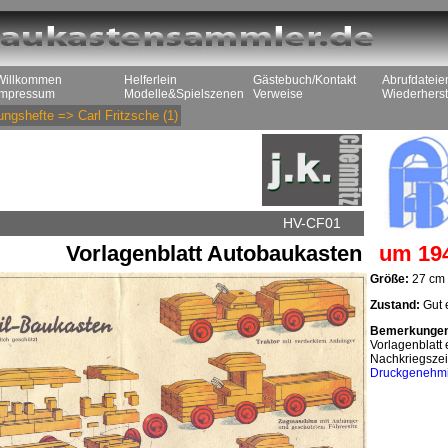
Willkommen
Helferlein
Gästebuch/Kontakt
Abrufdateie
Impressum
Modelle&Spielszenen
Verweise
Wiederherst
ungshefte
=>
Carl Fritzsche
(1)
HV-CF01
Vorlagenblatt Autobaukasten
um 19
Größe:
27 cm 
Zustand:
Gut e
Bemerkunge
Vorlagenblatt
Nachkriegszei
Druckgenehm