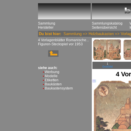
Sammlung
Sammlungskatalog
Hersteller
Seitenübersicht
Du bist hier:
Sammlung
=>
Holzbaukasten
=>
Vorla
4 Vorlagenblätter Romanische...
Figuren-Steckspiel vor 1953
1
Großbild
siehe auch:
Werbung
4 Vo
Modelle
Etiketten
Baukästen
Baukastensystem