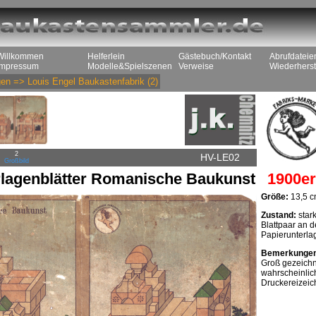
Willkommen
Helferlein
Gästebuch/Kontakt
Abrufdateie
Impressum
Modelle&Spielszenen
Verweise
Wiederherst
gen
=>
Louis Engel Baukastenfabrik
(2)
2
HV-LE02
Großbild
rlagenblätter Romanische Baukunst
1900er
Größe:
13,5 c
Zustand:
stark
Blattpaar an d
Papierunterlag
Bemerkunge
Groß gezeichne
wahrscheinlic
Druckereizeic