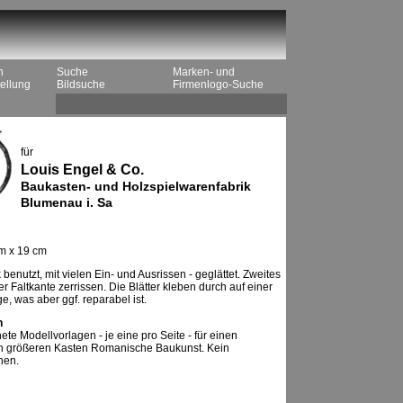
n
Suche
Marken- und
ellung
Bildsuche
Firmenlogo-Suche
für
Louis Engel & Co.
Baukasten- und Holzspielwarenfabrik
Blumenau i. Sa
m x 19 cm
 benutzt, mit vielen Ein- und Ausrissen - geglättet. Zweites
er Faltkante zerrissen. Die Blätter kleben durch auf einer
e, was aber ggf. reparabel ist.
n
te Modellvorlagen - je eine pro Seite - für einen
h größeren Kasten Romanische Baukunst. Kein
hen.