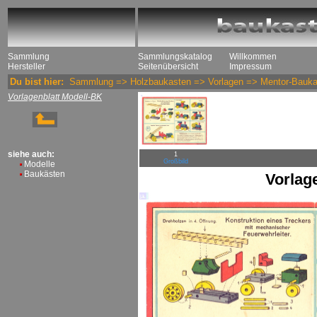
Sammlung
Sammlungskatalog
Willkommen
Hersteller
Seitenübersicht
Impressum
Du bist hier:
Sammlung
=>
Holzbaukasten
=>
Vorlagen
=>
Mentor-Bauka
Vorlagenblatt Modell-BK
siehe auch:
1
Großbild
Modelle
Baukästen
Vorlag