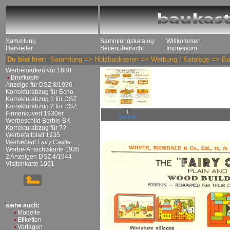
Sammlung
Sammlungskatalog
Willkommen
Hersteller
Seitenübersicht
Impressum
Du bist hier:
Sammlung
=>
Holzbaukasten
=>
Werbung / Kataloge
=>
Ba
Werbemarken vor 1880
Briefköpfe
Anzeige für DSZ 8/1926
Korrekturabzug für Echo
Korrekturabzug 1 für DSZ
Korrekturabzug 2 für DSZ
1
Firmenkuvert 1930er
Großbild
Werbeschild Berbis-BK
Korrekturabzug für ??
Werbefaltblatt 1935
Werbeblatt Fairy Castle
Werbe-Ansichtskarte 1935
2 Anzeigen DSZ 4/1944
Visitenkarte 1961
siehe auch:
Modelle
Etiketten
Vorlagen