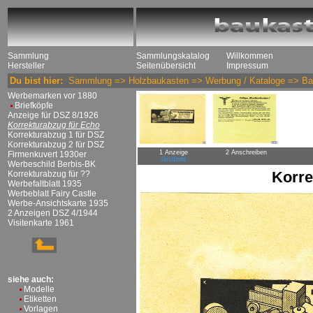
Sammlung
Sammlungskatalog
Willkommen
Hersteller
Seitenübersicht
Impressum
Du bist hier:
Sammlung
=>
Holzbaukasten
=>
Werbung / Kataloge
=>
Ba
Werbemarken vor 1880
Briefköpfe
Anzeige für DSZ 8/1926
Korrekturabzug für Echo
Korrekturabzug 1 für DSZ
Korrekturabzug 2 für DSZ
1 Anzeige
2 Anschreiben
Firmenkuvert 1930er
Großbild
Werbeschild Berbis-BK
Korre
Korrekturabzug für ??
Werbefaltblatt 1935
Werbeblatt Fairy Castle
Werbe-Ansichtskarte 1935
2 Anzeigen DSZ 4/1944
Visitenkarte 1961
siehe auch:
Modelle
Etiketten
Vorlagen