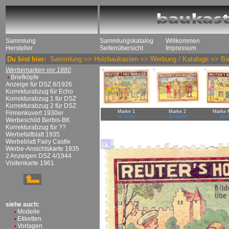
Sammlung
Sammlungskatalog
Willkommen
Hersteller
Seitenübersicht
Impressum
Du bist hier:
Sammlung
=>
Holzbaukasten
=>
Werbung / Kataloge
=>
Ba
Werbemarken vor 1880
Briefköpfe
Anzeige für DSZ 8/1926
Korrekturabzug für Echo
Korrekturabzug 1 für DSZ
Korrekturabzug 2 für DSZ
Marke 1
Marke 2
Marke 
Firmenkuvert 1930er
Großbild
Großbild
Groß
Werbeschild Berbis-BK
Korrekturabzug für ??
Werbefaltblatt 1935
Werbeblatt Fairy Castle
Werbe-Ansichtskarte 1935
2 Anzeigen DSZ 4/1944
Visitenkarte 1961
siehe auch:
Modelle
Etiketten
Vorlagen