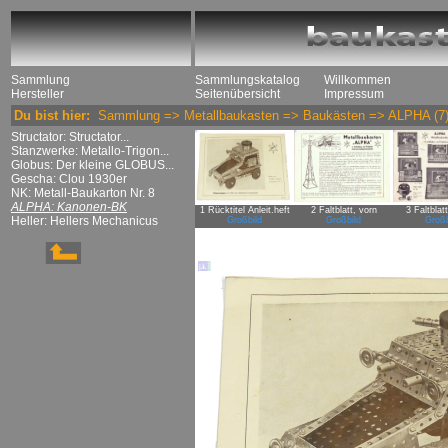
Sammlung
Sammlungskatalog
Willkommen
Hersteller
Seitenübersicht
Impressum
Du bist hier:
Sammlung
=>
Metallbaukasten
=>
Baukästen
=>
ALPHA
(7
Structator: Structator...
Stanzwerke: Metallo-Trigon...
Globus: Der kleine GLOBUS...
Gescha: Clou 1930er
NK: Metall-Baukarton Nr. 8
ALPHA: Kanonen-BK
1 Rücktitel Anleit.heft
2 Faltblatt, vorn
3 Faltblat
Heller: Hellers Mechanicus
Großbild
Großbild
Großb