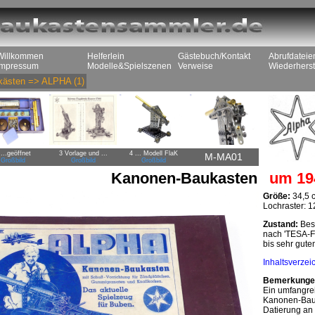
Willkommen
Helferlein
Gästebuch/Kontakt
Abrufdateie
Impressum
Modelle&Spielszenen
Verweise
Wiederherst
kästen
=>
ALPHA
(1)
 ...geöffnet
3 Vorlage und ...
4 ... Modell FlaK
M-MA01
Großbild
Großbild
Großbild
Kanonen-Baukasten
um 19
Größe:
34,5 
Lochraster: 
Zustand:
Besp
nach 'TESA-Fi
bis sehr gute
Inhaltsverzei
Bemerkunge
Ein umfangre
Kanonen-Bauk
Datierung an