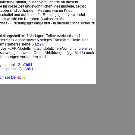
tierung stimmt, ist das Verblüffende an diesem
e für diese Zeit ungewöhnlichen Messingteile, selbst
uben sind vorhanden. Messing war im Krieg
chaftet und durfte nur für Rüstungsgüter verwendet
nbar wurde ein Kanonen-Baukasten als -
hes? - Rüstungsgut eingestuft - in diesem Sinne sicher zu
nleitungsheft mit 7 Vorlagen, Teileverzeichnis und
er Spezialteile sowie 6-seitges Faltblatt mit Teile- und
ent (Näheres siehe
Blatt 2)
.
des FLAK-Modells mit Zündplättchen-Vorrichtung erwies
t schwierig, da weder Detail-Abbildungen (vgl.
Bild 3
) noch
schreibungen vorhanden sind.
gespannt -
Großbild
entspannt -
Großbild
bnisse bei
e
b
a
y