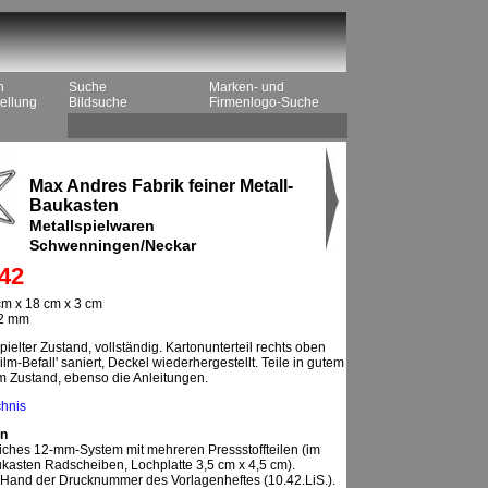
n
Suche
Marken- und
ellung
Bildsuche
Firmenlogo-Suche
Max Andres Fabrik feiner Metall-
Baukasten
Metallspielwaren
Schwenningen/Neckar
42
cm x 18 cm x 3 cm
12 mm
ielter Zustand, vollständig. Kartonunterteil rechts oben
lm-Befall' saniert, Deckel wiederhergestellt. Teile in gutem
m Zustand, ebenso die Anleitungen.
chnis
n
iches 12-mm-System mit mehreren Pressstoffteilen (im
asten Radscheiben, Lochplatte 3,5 cm x 4,5 cm).
 Hand der Drucknummer des Vorlagenheftes (10.42.LiS.).