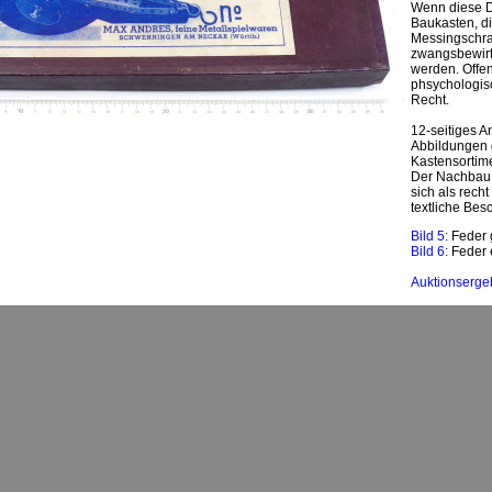
Wenn diese Da
Baukasten, di
Messingschra
zwangsbewirts
werden. Offe
phsychologisc
Recht.
12-seitiges A
Abbildungen d
Kastensortim
Der Nachbau 
sich als rech
textliche Be
Bild 5:
Feder 
Bild 6:
Feder 
Auktionserge