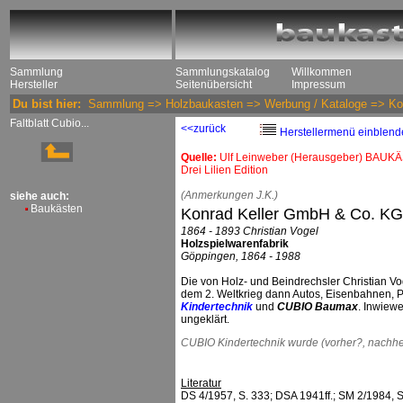
Sammlung
Sammlungskatalog
Willkommen
Hersteller
Seitenübersicht
Impressum
Du bist hier:
Sammlung
=>
Holzbaukasten
=>
Werbung / Kataloge
=>
Ko
Faltblatt Cubio...
<<zurück
Herstellermenü einblend
Quelle:
Ulf Leinweber (Herausgeber) BAUKÄ
Drei Lilien Edition
(Anmerkungen J.K.)
siehe auch:
Baukästen
Konrad Keller GmbH & Co. KG
1864 - 1893 Christian Vogel
Holzspielwarenfabrik
Göppingen, 1864 - 1988
Die von Holz- und Beindrechsler Christian Vo
dem 2. Weltkrieg dann Autos, Eisenbahnen
Kindertechnik
und
CUBIO Baumax
. Inwiewe
ungeklärt.
CUBIO Kindertechnik wurde (vorher?, nachher
Literatur
DS 4/1957, S. 333; DSA 1941ff.; SM 2/1984, S.