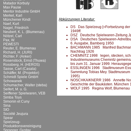
Matador Korbuly
Max Pause
Mentor Industrie GmbH
Merkel, Karl
Abkürzungen Literatur:
Münchener Kindl
Naef, Kurt
DS Das Spielzeug [=Fortsetzung der DS
Nagel, Friedrich
1949ff.
Neubert, K. L. (Blumenau)
DSZ Deutsche Spielwaren-Zeitung.Jg.
Nötzel, Carl
DSA Deutsches Spielwaren-Adreßbuch 
Pax, W.
6. Ausgabe, Bamberg 1950
PEWESTI
BACHMANN 1985 Manfred Bachmann (H
Reuter, E. Blumenau
Nachtrag 1926
Richard, H. (JURI)
CHEMNITZ 1998 legen, stecken, schrau
Richter, F. (Anker)
Industriemuseums Chemnitz gemeins
Rosenstock, Ernst (Thuwa)
bis zum 31. Januar 1999. Herausgeg
Rossberg, H. (HEROS)
ESSLINGEN 1996 Stadtmuseum Esslinge
Sasse, Carl (Casala)
Sammlung Tobias Mey. Stadtmuseum Es
Schäffer, M. (Projektor)
1995)
Schmidt Spiele GmbH
NOSCHKA/KNERR 1986 Annette Noschk
Schowanek
Geschichte der Baukästen. München 
Schumacher, Walter (steba)
WOLF 1995 Regina Wolf, Blumenau -
Seifert, M. u. G.
Seiffener Spielwaren, VEB
Simba Toys
Simonin et Cuny
Sina
SIO
Société Jeujura
Spear
Spielzeug-
Produktionsvereinigung
Spranger, Gustav