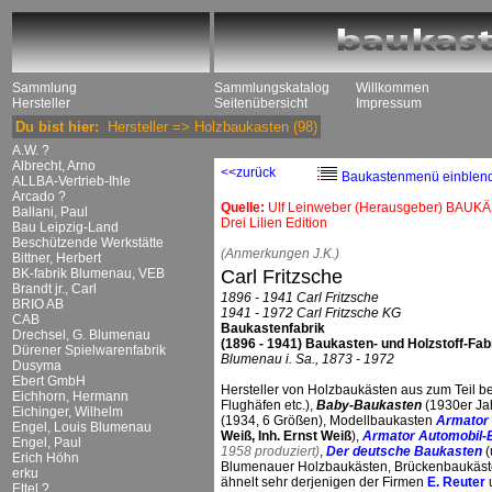
Sammlung
Sammlungskatalog
Willkommen
Hersteller
Seitenübersicht
Impressum
Du bist hier:
Hersteller
=>
Holzbaukasten
(98)
A.W. ?
Albrecht, Arno
<<zurück
Baukastenmenü einblen
ALLBA-Vertrieb-Ihle
Arcado ?
Quelle:
Ulf Leinweber (Herausgeber) BAUKÄ
Ballani, Paul
Drei Lilien Edition
Bau Leipzig-Land
Beschützende Werkstätte
(Anmerkungen J.K.)
Bittner, Herbert
BK-fabrik Blumenau, VEB
Carl Fritzsche
Brandt jr., Carl
1896 - 1941 Carl Fritzsche
BRIO AB
1941 - 1972 Carl Fritzsche KG
CAB
Baukastenfabrik
Drechsel, G. Blumenau
(1896 - 1941) Baukasten- und Holzstoff-Fab
Dürener Spielwarenfabrik
Blumenau i. Sa., 1873 - 1972
Dusyma
Ebert GmbH
Hersteller von Holzbaukästen aus zum Teil
Eichhorn, Hermann
Flughäfen etc.),
Baby-Baukasten
(1930er Ja
Eichinger, Wilhelm
(1934, 6 Größen), Modellbaukasten
Armator
Engel, Louis Blumenau
Weiß, Inh. Ernst Weiß
),
Armator Automobil-
Engel, Paul
1958 produziert)
,
Der deutsche Baukasten
(
Erich Höhn
Blumenauer Holzbaukästen, Brückenbaukästen
erku
ähnelt sehr derjenigen der Firmen
E. Reuter
Ettel ?