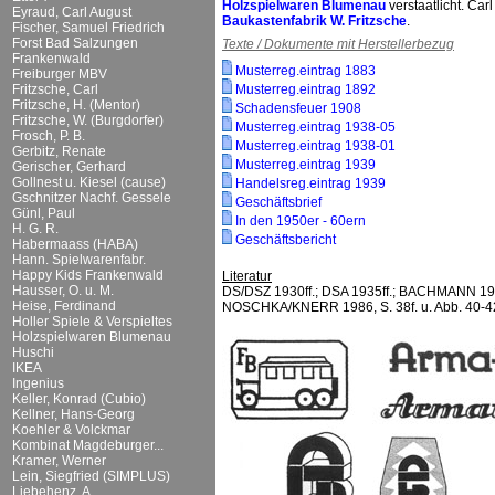
Holzspielwaren Blumenau
verstaatlicht. Car
Eyraud, Carl August
Baukastenfabrik W. Fritzsche
.
Fischer, Samuel Friedrich
Forst Bad Salzungen
Texte / Dokumente mit Herstellerbezug
Frankenwald
Musterreg.eintrag 1883
Freiburger MBV
Fritzsche, Carl
Musterreg.eintrag 1892
Fritzsche, H. (Mentor)
Schadensfeuer 1908
Fritzsche, W. (Burgdorfer)
Musterreg.eintrag 1938-05
Frosch, P. B.
Musterreg.eintrag 1938-01
Gerbitz, Renate
Musterreg.eintrag 1939
Gerischer, Gerhard
Gollnest u. Kiesel (cause)
Handelsreg.eintrag 1939
Gschnitzer Nachf. Gessele
Geschäftsbrief
Günl, Paul
In den 1950er - 60ern
H. G. R.
Geschäftsbericht
Habermaass (HABA)
Hann. Spielwarenfabr.
Happy Kids Frankenwald
Literatur
Hausser, O. u. M.
DS/DSZ 1930ff.; DSA 1935ff.; BACHMANN 19
Heise, Ferdinand
NOSCHKA/KNERR 1986, S. 38f. u. Abb. 40-4
Holler Spiele & Verspieltes
Holzspielwaren Blumenau
Huschi
IKEA
Ingenius
Keller, Konrad (Cubio)
Kellner, Hans-Georg
Koehler & Volckmar
Kombinat Magdeburger...
Kramer, Werner
Lein, Siegfried (SIMPLUS)
Liebehenz, A.