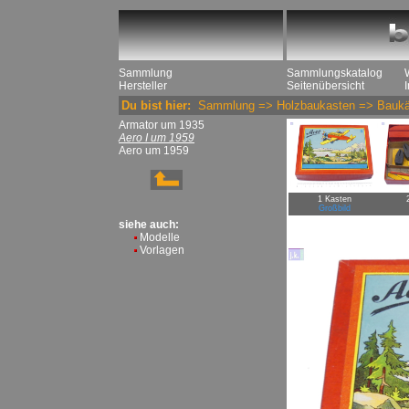
Sammlung
Sammlungskatalog
Hersteller
Seitenübersicht
Du bist hier:
Sammlung
=>
Holzbaukasten
=>
Baukä
Armator um 1935
Aero I um 1959
Aero um 1959
1 Kasten
Großbild
siehe auch:
Modelle
Vorlagen