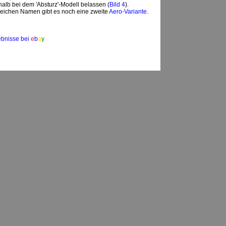
alb bei dem 'Absturz'-Modell belassen (
Bild 4
).
leichen Namen gibt es noch eine zweite
Aero-Variante
.
ebnisse bei
e
b
a
y