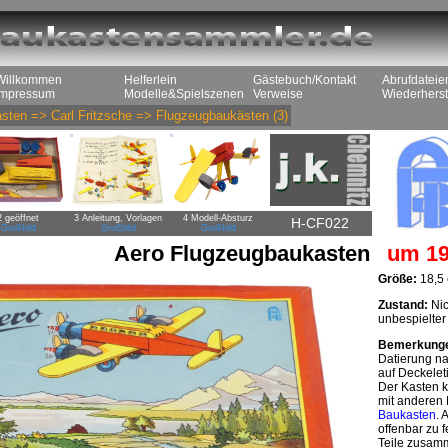
Willkommen
Helferlein
Gästebuch/Kontakt
Abrufdateie
Impressum
Modelle&Spielszenen
Verweise
Wiederherst
sten
=>
Carl Fritzsche
=>
Flugzeugbaukästen
(3)
2 geöffnet
3 Anleitung, Vorlagen
4 Modell-Absturz
H-CF022
Großbild
Großbild
Großbild
Aero Flugzeugbaukasten
um 19
Größe:
18,5 
Zustand:
Nic
unbespielter
Bemerkung
Datierung n
auf Deckeleti
Der Kasten ko
mit anderen 
Baukasten
. 
offenbar zu 
Teile zusamm