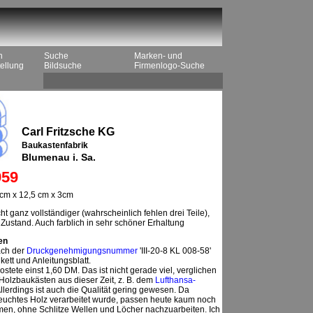
n
Suche
Marken- und
ellung
Bildsuche
Firmenlogo-Suche
Carl Fritzsche KG
Baukastenfabrik
Blumenau i. Sa.
59
cm x 12,5 cm x 3cm
ht ganz vollständiger (wahrscheinlich fehlen drei Teile),
 Zustand. Auch farblich in sehr schöner Erhaltung
en
ach der
Druckgenehmigungsnummer
'III-20-8 KL 008-58'
kett und Anleitungsblatt.
stete einst 1,60 DM. Das ist nicht gerade viel, verglichen
Holzbaukästen aus dieser Zeit, z. B. dem
Lufthansa-
Allerdings ist auch die Qualität gering gewesen. Da
feuchtes Holz verarbeitet wurde, passen heute kaum noch
en, ohne Schlitze Wellen und Löcher nachzuarbeiten. Ich