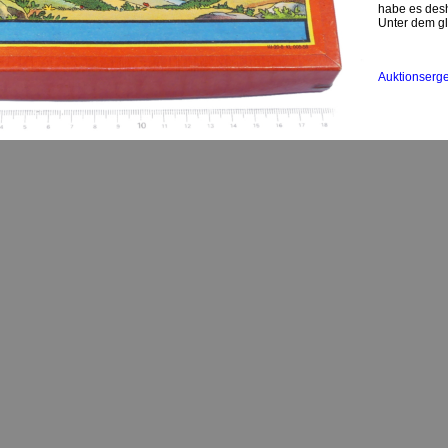
habe es desh
Unter dem g
Auktionserg