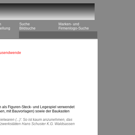
n
Suche
Marken- und
ellung
Bildsuche
Firmenlogo-Suche
tausendwende
h als Figuren-Steck- und Legespiel verwendet
ßen, mit Bauvorlagen) sowie der Baukasten
elwaren (...)'. So ist kaum anzunehmen, das
Holzwerkstätten Hans Schuster K.G. Waldsassen