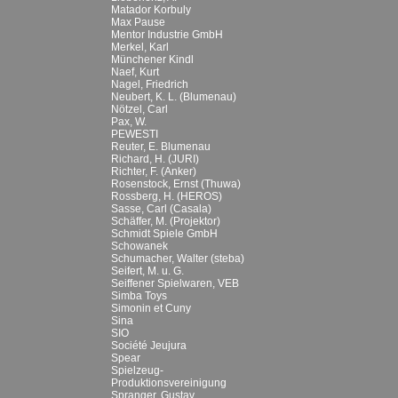
Matador Korbuly
Max Pause
Mentor Industrie GmbH
Merkel, Karl
Münchener Kindl
Naef, Kurt
Nagel, Friedrich
Neubert, K. L. (Blumenau)
Nötzel, Carl
Pax, W.
PEWESTI
Reuter, E. Blumenau
Richard, H. (JURI)
Richter, F. (Anker)
Rosenstock, Ernst (Thuwa)
Rossberg, H. (HEROS)
Sasse, Carl (Casala)
Schäffer, M. (Projektor)
Schmidt Spiele GmbH
Schowanek
Schumacher, Walter (steba)
Seifert, M. u. G.
Seiffener Spielwaren, VEB
Simba Toys
Simonin et Cuny
Sina
SIO
Société Jeujura
Spear
Spielzeug-
Produktionsvereinigung
Spranger, Gustav