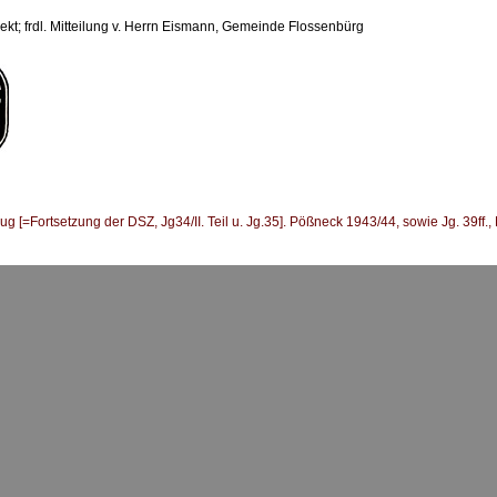
ekt; frdl. Mitteilung v. Herrn Eismann, Gemeinde Flossenbürg
 [=Fortsetzung der DSZ, Jg34/II. Teil u. Jg.35]. Pößneck 1943/44, sowie Jg. 39ff.