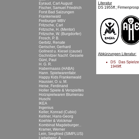
Literatur
Eyraud, Carl August
DS 1955ff.; Firmenprosp
Fischer, Samuel Friedrich
Forst Bad Salzungen
Frankenwald
Freiburger MBV
Fritzsche, Carl
Fritzsche, H. (Mentor)
Fritzsche, W. (Burgdorfer)
Frosch, P. B.
Gerbitz, Renate
Gerischer, Gerhard
Gollnest u. Kiesel (cause)
Abkürzungen Literatur:
Gschnitzer Nachf. Gessele
Günl, Paul
DS Das Spielzeug
H. G. R.
1949ff.
Habermaass (HABA)
Hann. Spielwarenfabr.
Happy Kids Frankenwald
Hausser, O. u. M.
Heise, Ferdinand
Holler Spiele & Verspieltes
Holzspielwaren Blumenau
Huschi
IKEA
Ingenius
Keller, Konrad (Cubio)
Kellner, Hans-Georg
Koehler & Volckmar
Kombinat Magdeburger...
Kramer, Werner
Lein, Siegfried (SIMPLUS)
Liebehenz, A.