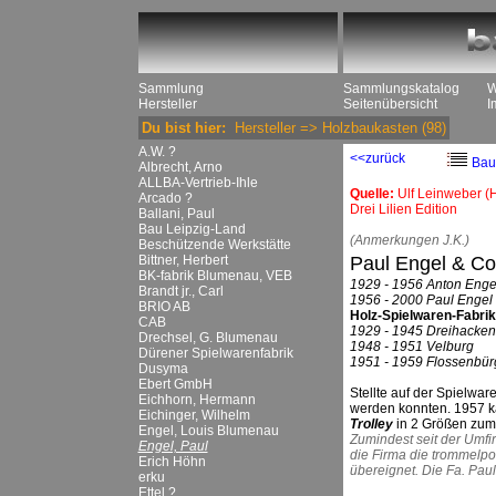
Sammlung
Sammlungskatalog
W
Hersteller
Seitenübersicht
I
Du bist hier:
Hersteller
=>
Holzbaukasten
(98)
A.W. ?
<<zurück
Bau
Albrecht, Arno
ALLBA-Vertrieb-Ihle
Quelle:
Ulf Leinweber 
Arcado ?
Drei Lilien Edition
Ballani, Paul
Bau Leipzig-Land
(Anmerkungen J.K.)
Beschützende Werkstätte
Bittner, Herbert
Paul Engel & C
BK-fabrik Blumenau, VEB
1929 - 1956 Anton Enge
Brandt jr., Carl
1956 - 2000 Paul Enge
BRIO AB
Holz-Spielwaren-Fabrik
CAB
1929 - 1945 Dreihacken
Drechsel, G. Blumenau
1948 - 1951 Velburg
Dürener Spielwarenfabrik
1951 - 1959 Flossenbür
Dusyma
Ebert GmbH
Stellte auf der Spielw
Eichhorn, Hermann
werden konnten. 1957 
Eichinger, Wilhelm
Trolley
in 2 Größen zum
Engel, Louis Blumenau
Zumindest seit der Umfi
Engel, Paul
die Firma die trommelpo
Erich Höhn
übereignet. Die Fa. Paul
erku
Ettel ?