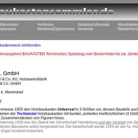
illkommen
Helferlein
Gästebuch/Kontakt
Abrufdateie
mpressum
Modelle&Spielszenen
Verweise
Wiederherst
kastenmenü einblenden
(Herausgeber) BAUKÄSTEN Technisches Spielzeug vom Biedermeier bis zur Jahr
o. GmbH
l & Co. KG, Holzwarenfabrik
l & Co. GmbH
 b. Marienbad
g
arenmesse 1955 den Holzbaukasten
Universal
in 3 Größen vor, dessen Bauteile auc
kamen der
Technostat
-Holzbaukasten mit bunten, polierten Hartholzformen (4 Grö
 Zusammenstecken von Figuren hinzu.
rmierung 1956 war der Zweck der Gesellschaft 'Herstellung
und der Vertrieb
von Spi
lierten Bausteine selbst hergestellt hat. Die Gesellschaft wurde 1959 an die Fa. 
 Engel ist damit erloschen.