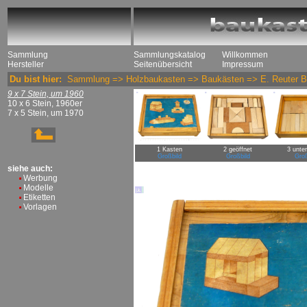
Sammlung
Sammlungskatalog
Willkommen
Hersteller
Seitenübersicht
Impressum
Du bist hier:
Sammlung
=>
Holzbaukasten
=>
Baukästen
=>
E. Reuter 
9 x 7 Stein, um 1960
10 x 6 Stein, 1960er
7 x 5 Stein, um 1970
1 Kasten
2 geöffnet
3 unte
Großbild
Großbild
Groß
siehe auch:
Werbung
Modelle
Etiketten
Vorlagen