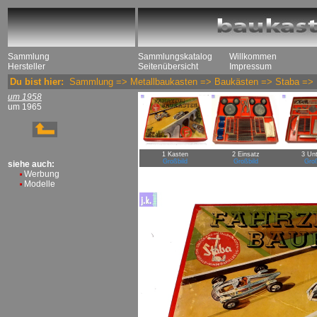
Sammlung
Sammlungskatalog
Willkommen
Hersteller
Seitenübersicht
Impressum
Du bist hier:
Sammlung
=>
Metallbaukasten
=>
Baukästen
=>
Staba
=>
um 1958
um 1965
1 Kasten
2 Einsatz
3 Unt
Großbild
Großbild
Groß
siehe auch:
Werbung
Modelle