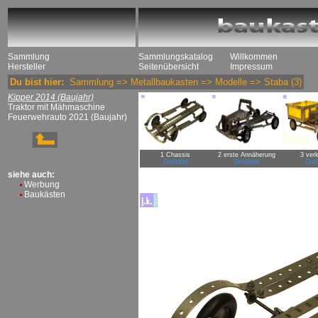
Sammlung
Sammlungskatalog
Willkommen
Hersteller
Seitenübersicht
Impressum
Du bist hier:
Sammlung
=>
Metallbaukasten
=>
Modelle
=>
Staba
(3)
Kipper 2014 (Baujahr)
Traktor mit Mähmaschine
Feuerwehrauto 2021 (Baujahr)
1 Chassis
2 erste Annäherung
3 verk
Großbild
Großbild
Groß
siehe auch:
Werbung
Baukästen