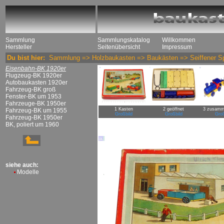
Sammlung
Sammlungskatalog
Willkommen
Hersteller
Seitenübersicht
Impressum
Du bist hier:
Sammlung
=>
Holzbaukasten
=>
Baukästen
=>
Seiffener S
Eisenbahn-BK 1920er
Flugzeug-BK 1920er
Autobaukasten 1920er
Fahrzeug-BK groß
Fenster-BK um 1953
Fahrzeuge-BK 1950er
1 Kasten
2 geöffnet
3 zusamm
Fahrzeug-BK um 1955
Großbild
Großbild
Groß
Fahrzeug-BK 1950er
BK, poliert um 1960
siehe auch:
Modelle