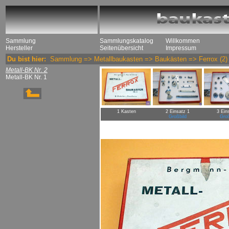
Sammlung
Sammlungskatalog
Willkommen
Hersteller
Seitenübersicht
Impressum
Du bist hier:
Sammlung
=>
Metallbaukasten
=>
Baukästen
=>
Ferrox
(2)
Metall-BK Nr. 2
Metall-BK Nr. 1
1 Kasten
2 Einsatz 1
3 Ein
Großbild
Groß