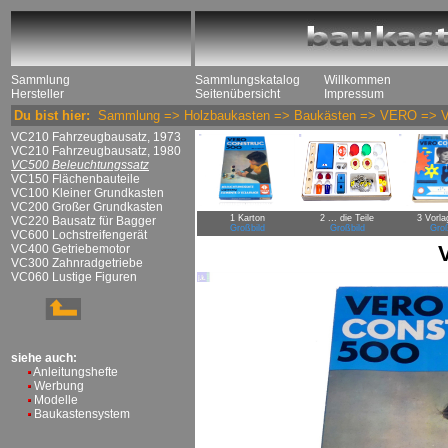
Sammlung
Sammlungskatalog
Willkommen
Hersteller
Seitenübersicht
Impressum
Du bist hier:
Sammlung
=>
Holzbaukasten
=>
Baukästen
=>
VERO
=>
VC210 Fahrzeugbausatz, 1973
VC210 Fahrzeugbausatz, 1980
VC500 Beleuchtungssatz
VC150 Flächenbauteile
VC100 Kleiner Grundkasten
VC200 Großer Grundkasten
1 Karton
2 ... die Teile
3 Vorla
VC220 Bausatz für Bagger
Großbild
Großbild
Groß
VC600 Lochstreifengerät
VC400 Getriebemotor
VC300 Zahnradgetriebe
VC060 Lustige Figuren
siehe auch:
Anleitungshefte
Werbung
Modelle
Baukastensystem