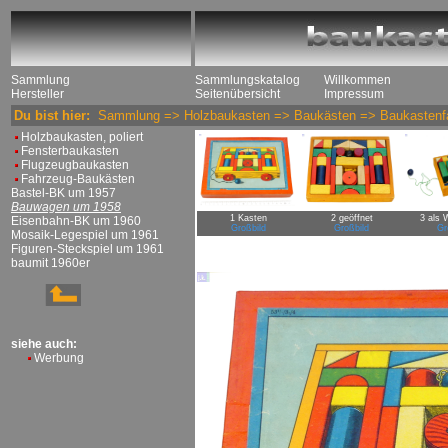
Sammlung
Sammlungskatalog
Willkommen
Hersteller
Seitenübersicht
Impressum
Du bist hier:
Sammlung
=>
Holzbaukasten
=>
Baukästen
=>
Baukastenf
Holzbaukasten, poliert
Fensterbaukasten
Flugzeugbaukasten
Fahrzeug-Baukästen
Bastel-BK um 1957
Bauwagen um 1958
1 Kasten
2 geöffnet
3 als 
Eisenbahn-BK um 1960
Großbild
Großbild
Gr
Mosaik-Legespiel um 1961
Figuren-Steckspiel um 1961
baumit 1960er
siehe auch:
Werbung