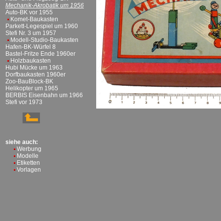
Mechanik-Akrobatik um 1956
Auto-BK vor 1955
Komet-Baukasten
Parkett-Legespiel um 1960
Stefi Nr. 3 um 1957
Modell-Studio-Baukasten
Hafen-BK-Würfel 8
Bastel-Fritze Ende 1960er
Holzbaukasten
Hubi Mücke um 1963
Dorfbaukasten 1960er
Zoo-BauBlock-BK
Helikopter um 1965
BERBIS Eisenbahn um 1966
Stefi vor 1973
siehe auch:
Werbung
Modelle
Etiketten
Vorlagen