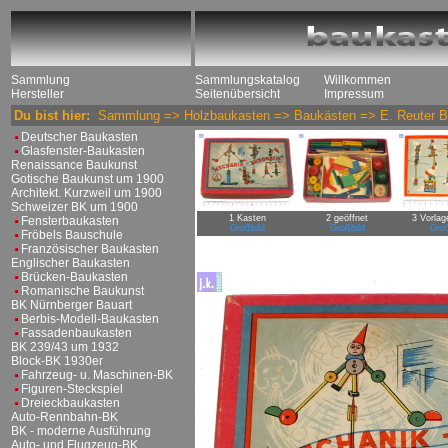
Sammlung
Sammlungskatalog
Willkommen
Hersteller
Seitenübersicht
Impressum
Du bist hier:
Sammlung
=>
Holzbaukasten
=>
Baukästen
=>
E. Reuter 
Deutscher Baukasten
Glasfenster-Baukasten
Renaissance Baukunst
Gotische Baukunst um 1900
Architekt. Kurzweil um 1900
Schweizer BK um 1900
1 Kasten
2 geöffnet
3 Vorlag
Fensterbaukasten
Großbild
Großbild
Groß
Fröbels Bauschule
Französischer Baukasten
Englischer Baukasten
Brücken-Baukasten
Romanische Baukunst
BK Nürnberger Bauart
Berbis-Modell-Baukasten
Fassadenbaukasten
BK 239/43 um 1932
Block-BK 1930er
Fahrzeug- u. Maschinen-BK
Figuren-Steckspiel
Dreieckbaukasten
Auto-Rennbahn-BK
BK - moderne Ausführung
Auto- und Flugzeug-BK