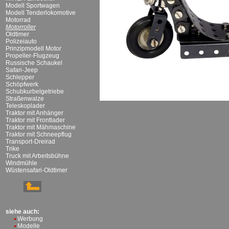
Modell Sportwagen
Modell Tenderlokomotive
Motorrad
Motorroller
Oldtimer
Polizeiauto
Prinzipmodell Motor
Propeller-Flugzeug
Russische Schaukel
Safari-Jeep
Schlepper
Schöpfwerk
Schubkurbelgetriebe
Straßenwalze
Teleskoplader
Traktor mit Anhänger
Traktor mit Frontlader
Traktor mit Mähmaschine
Traktor mit Schneepflug
Transport-Dreirad
Trike
Truck mit Arbeitsbühne
Windmühle
Wüstensafari-Oldtimer
siehe auch:
Werbung
Modelle