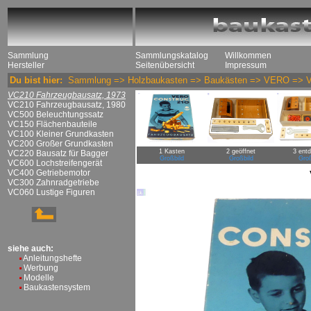
Sammlung
Sammlungskatalog
Willkommen
Hersteller
Seitenübersicht
Impressum
Du bist hier:
Sammlung
=>
Holzbaukasten
=>
Baukästen
=>
VERO
=>
VC210 Fahrzeugbausatz, 1973
VC210 Fahrzeugbausatz, 1980
VC500 Beleuchtungssatz
VC150 Flächenbauteile
VC100 Kleiner Grundkasten
VC200 Großer Grundkasten
1 Kasten
2 geöffnet
3 entd
VC220 Bausatz für Bagger
Großbild
Großbild
Groß
VC600 Lochstreifengerät
VC400 Getriebemotor
VC300 Zahnradgetriebe
VC060 Lustige Figuren
siehe auch:
Anleitungshefte
Werbung
Modelle
Baukastensystem