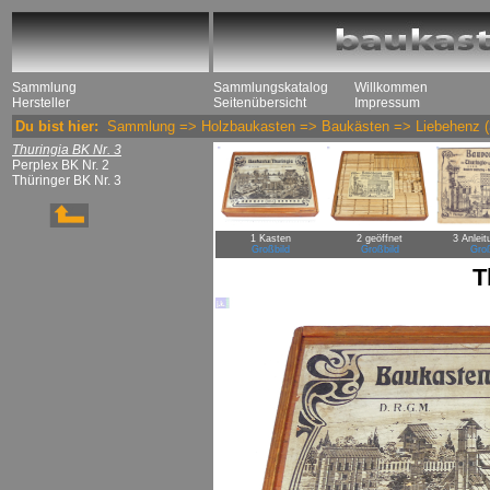
Sammlung
Sammlungskatalog
Willkommen
Hersteller
Seitenübersicht
Impressum
Du bist hier:
Sammlung
=>
Holzbaukasten
=>
Baukästen
=>
Liebehenz
(
Thuringia BK Nr. 3
Perplex BK Nr. 2
Thüringer BK Nr. 3
1 Kasten
2 geöffnet
3 Anleit
Großbild
Großbild
Groß
T