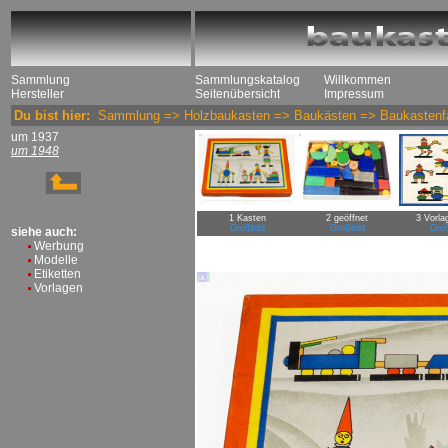
Sammlung
Sammlungskatalog
Willkommen
Hersteller
Seitenübersicht
Impressum
Du bist hier:
Sammlung
=>
Holzbaukasten
=>
Baukästen
=>
Baukastenfa
um 1937
um 1948
1 Kasten
2 geöffnet
3 Vorla
Großbild
Großbild
Groß
siehe auch:
Werbung
Modelle
Etiketten
Vorlagen